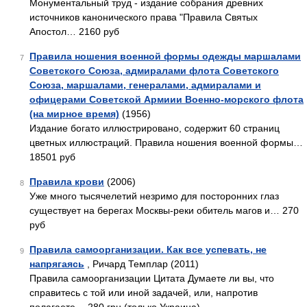
Монументальный труд - издание собрания древних
источников канонического права "Правила Святых
Апостол… 2160 руб
Правила ношения военной формы одежды маршалами
7
Советского Союза, адмиралами флота Советского
Союза, маршалами, генералами, адмиралами и
офицерами Советской Армиии Военно-морского флота
(на мирное время)
(1956)
Издание богато иллюстрировано, содержит 60 страниц
цветных иллюстраций. Правила ношения военной формы…
18501 руб
Правила крови
(2006)
8
Уже много тысячелетий незримо для посторонних глаз
существует на берегах Москвы-реки обитель магов и… 270
руб
Правила самоорганизации. Как все успевать, не
9
напрягаясь
, Ричард Темплар (2011)
Правила самоорганизации Цитата Думаете ли вы, что
справитесь с той или иной задачей, или, напротив