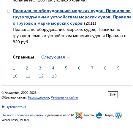
полагаете… 280 грн (только Украина)
Правила по оборудованию морских судов. Правила по
10
грузоподъемным устройствам морских судов. Правила
о грузовой марке морских судов
(2011)
Правила по оборудованию морских судов, Правила по
грузоподъемным устройствам морских судов и Правила о…
820 руб
Страницы
Следующая
→
1
2
3
4
5
6
7
8
9
10
11
12
13
© Академик, 2000-2026
18+
Обратная связь:
Техподдержка
,
Реклама на сайте
👣 Путешествия
Экспорт словарей на сайты
, сделанные на PHP,
Joomla,
Drupal,
WordPress, MODx.